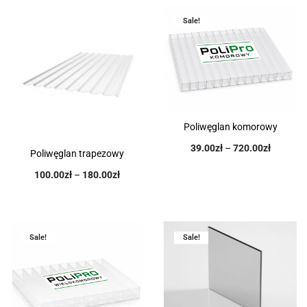
Sale!
Poliwęglan komorowy
39.00
zł
–
720.00
zł
Poliwęglan trapezowy
100.00
zł
–
180.00
zł
Sale!
Sale!