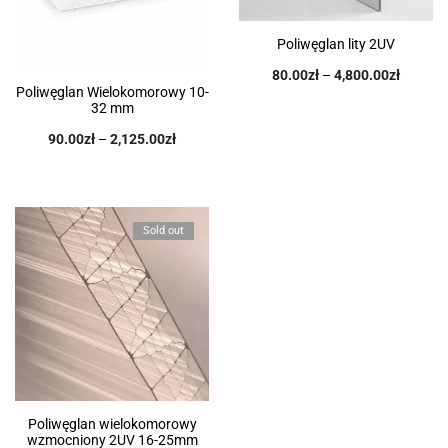
Poliwęglan lity 2UV
80.00
zł
–
4,800.00
zł
Poliwęglan Wielokomorowy 10-
32 mm
90.00
zł
–
2,125.00
zł
Sold out
Poliwęglan wielokomorowy
wzmocniony 2UV 16-25mm