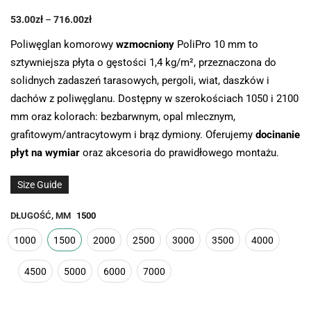
53.00
zł
–
716.00
zł
Poliwęglan komorowy
wzmocniony
PoliPro 10 mm to
sztywniejsza płyta o gęstości 1,4 kg/m², przeznaczona do
solidnych zadaszeń tarasowych, pergoli, wiat, daszków i
dachów z poliwęglanu. Dostępny w szerokościach 1050 i 2100
mm oraz kolorach: bezbarwnym, opal mlecznym,
grafitowym/antracytowym i brąz dymiony. Oferujemy
docinanie
płyt na wymiar
oraz akcesoria do prawidłowego montażu.
Size Guide
DŁUGOŚĆ, MM
1500
1000
1500
2000
2500
3000
3500
4000
4500
5000
6000
7000