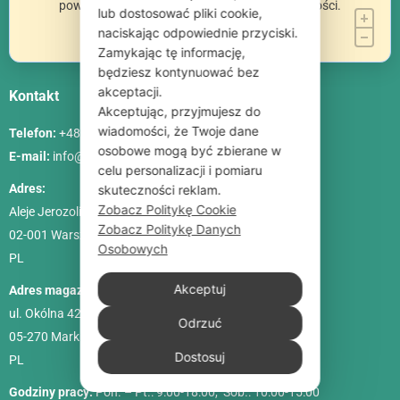
powodu wybranych przez Ciebie opcji prywatności.
lub dostosować pliki cookie,
naciskając odpowiednie przyciski.
Zamykając tę informację,
będziesz kontynuować bez
akceptacji.
Kontakt
Akceptując, przyjmujesz do
wiadomości, że Twoje dane
Telefon:
+48 786 84 83 84
osobowe mogą być zbierane w
E-mail:
info@poliszklarnia.pl
celu personalizacji i pomiaru
Adres:
skuteczności reklam.
Zobacz Politykę Cookie
Aleje Jerozolimskie 85, lok. 21
Zobacz Politykę Danych
02-001
Warszawa
Osobowych
PL
Akceptuj
Adres magazynu:
ul. Okólna 42C
Odrzuć
05-270 Marki
Dostosuj
PL
Godziny pracy:
Pon. – Pt.: 9:00-18:00, Sob.: 10:00-15:00