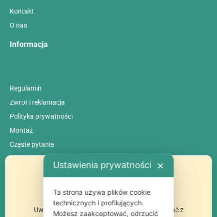
Kontakt
O nas
Informacja
Regulamin
Zwrot i reklamacja
Polityka prywatności
Montaż
Сzęste pytania
Ustawienia prywatności
✕
Ta strona używa plików cookie
technicznych i profilujących.
Uwaga: niektóre funkcje strony mogą nie działać z
Możesz zaakceptować, odrzucić