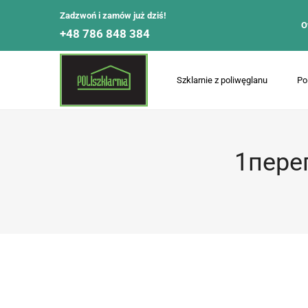
Zadzwoń i zamów już dziś!
O
+48 786 848 384
Szklarnie z poliwęglanu
Po
1пере