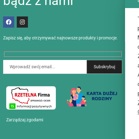
bądź z nami
Dos
Met
Zapisz się, aby otrzymywać najnowsze produkty i promocje.
Akt
Kon
O n
Zarządzaj zgodami