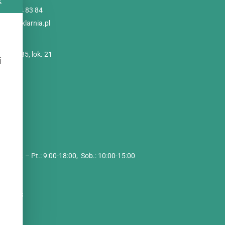
✕
 786 84 83 84
@poliszklarnia.pl
imskie 85, lok. 21
i
szawa
zynu:
2C
i
cy:
Pon. – Pt.: 9:00-18:00, Sob.: 10:00-15:00
 O. O.
9458
088713