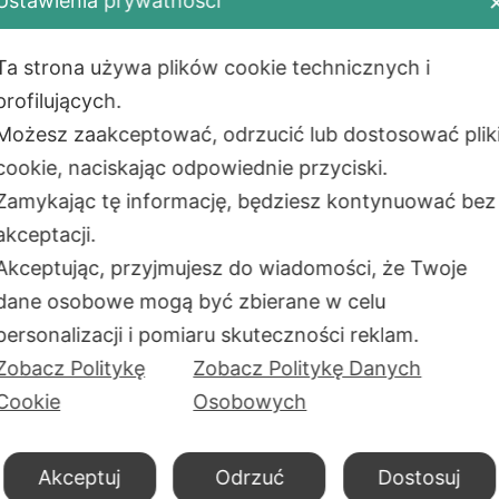
Ustawienia prywatności
Telefon:
+48
E-mail:
info
Ta strona używa plików cookie technicznych i
tawa
Regulamin
Adres:
profilujących.
ody płatności
Zwrot i reklamacja
Aleje Jerozol
Możesz zaakceptować, odrzucić lub dostosować plik
ualności
Polityka prywatności
02-001
War
cookie, naciskając odpowiednie przyciski.
takt
Montaż
PL
Zamykając tę informację, będziesz kontynuować bez
as
Сzęste pytania
Adres maga
akceptacji.
ul. Okólna 4
Akceptując, przyjmujesz do wiadomości, że Twoje
05-270 Mark
dane osobowe mogą być zbierane w celu
PL
personalizacji i pomiaru skuteczności reklam.
Godziny pra
Uwaga: niektóre funkcje strony mogą nie działać
Zobacz Politykę
Zobacz Politykę Danych
PoliPro SP.Z
z powodu wybranych przez Ciebie opcji
Cookie
Osobowych
prywatności.
NIP:
701091
REGON:
383
Akceptuj
Odrzuć
Dostosuj