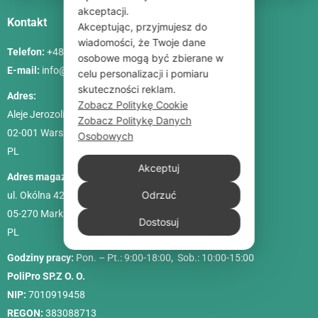
akceptacji.
Kontakt
Akceptując, przyjmujesz do
wiadomości, że Twoje dane
Telefon:
+48 786 84 83 84
osobowe mogą być zbierane w
E-mail:
info@poliszklarnia.pl
celu personalizacji i pomiaru
skuteczności reklam.
Adres:
Zobacz Politykę Cookie
Aleje Jerozolimskie 85, lok. 21
Zobacz Politykę Danych
02-001
Warszawa
Osobowych
PL
Akceptuj
Adres magazynu:
Odrzuć
ul. Okólna 42C
05-270 Marki
Dostosuj
PL
Godziny pracy:
Pon. – Pt.: 9:00-18:00, Sob.: 10:00-15:00
PoliPro SP.Z O. O.
NIP:
7010919458
REGON:
383088713