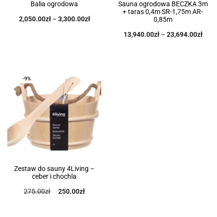
Balia ogrodowa
Sauna ogrodowa BECZKA 3m
+ taras 0,4m SR-1,75m AR-
2,050.00
zł
–
3,300.00
zł
0,85m
13,940.00
zł
–
23,694.00
zł
-9%
Zestaw do sauny 4Living –
ceber i chochla
275.00
zł
250.00
zł