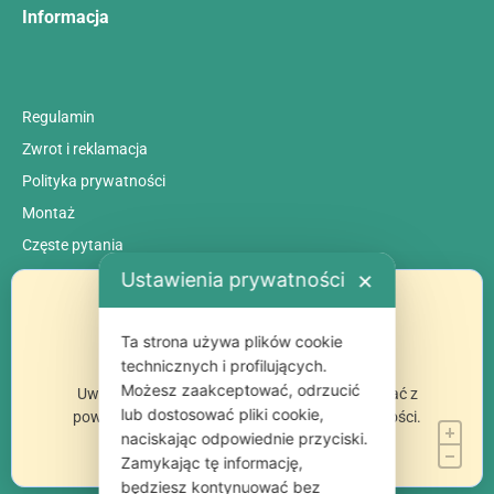
Informacja
Regulamin
Zwrot i reklamacja
Polityka prywatności
Montaż
Сzęste pytania
Ustawienia prywatności
✕
Ta strona używa plików cookie
technicznych i profilujących.
Możesz zaakceptować, odrzucić
Uwaga: niektóre funkcje strony mogą nie działać z
lub dostosować pliki cookie,
powodu wybranych przez Ciebie opcji prywatności.
naciskając odpowiednie przyciski.
Zamykając tę informację,
będziesz kontynuować bez