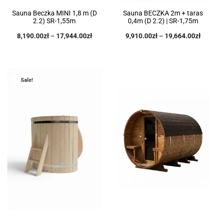
Sauna Beczka MINI 1,8 m (D
Sauna BECZKA 2m + taras
2.2) SR-1,55m
0,4m (D 2.2) | SR-1,75m
8,190.00
zł
–
17,944.00
zł
9,910.00
zł
–
19,664.00
zł
Sale!