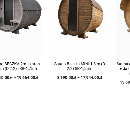
na BECZKA 2m + taras
Sauna Beczka MINI 1,8 m (D
Sauna 
4m (D 2.2) | SR-1,75m
2.2) SR-1,55m
+ das
10.00
zł
–
19,664.00
zł
8,190.00
zł
–
17,944.00
zł
13,60