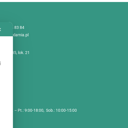
 786 84 83 84
✕
@poliszklarnia.pl
imskie 85, lok. 21
szawa
i
zynu:
2C
i
cy:
Pon. – Pt.: 9:00-18:00, Sob.: 10:00-15:00
 O. O.
9458