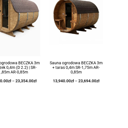
ogrodowa BECZKA 3m
Sauna ogrodowa BECZKA 3m
zek 0,4m (D 2.2) | SR-
+ taras 0,4m SR-1,75m AR-
1,85m AR-0,85m
0,85m
0.00
zł
–
23,354.00
zł
13,940.00
zł
–
23,694.00
zł