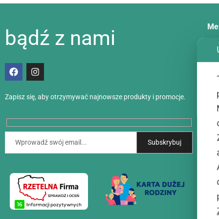
Me
bądź z nami
Dos
Met
Zapisz się, aby otrzymywać najnowsze produkty i promocje.
Akt
Kon
O n