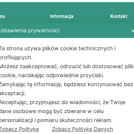
nu
Informacja
Kontakt
Telefon:
+48
Ustawienia prywatności
E-mail:
info
tawa
Regulamin
Adres:
Ta strona używa plików cookie technicznych i
ody płatności
Zwrot i reklamacja
Aleje Jerozol
profilujących.
ualności
Polityka prywatności
02-001
War
Możesz zaakceptować, odrzucić lub dostosować plik
takt
Montaż
PL
cookie, naciskając odpowiednie przyciski.
as
Сzęste pytania
Adres maga
Zamykając tę informację, będziesz kontynuować bez
ul. Okólna 4
akceptacji.
05-270 Mark
Akceptując, przyjmujesz do wiadomości, że Twoje
PL
dane osobowe mogą być zbierane w celu
Godziny pra
Uwaga: niektóre funkcje strony mogą nie działać
personalizacji i pomiaru skuteczności reklam.
PoliPro SP.Z
z powodu wybranych przez Ciebie opcji
Zobacz Politykę
Zobacz Politykę Danych
prywatności.
NIP:
701091