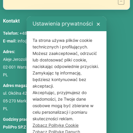
Kontakt
Ustawienia prywatności
✕
Telefon:
+48 786 84 83 84
Ta strona używa plików cookie
E-mail:
info@poliszklarnia.pl
technicznych i profilujących.
Adres:
Możesz zaakceptować, odrzucić
Aleje Jerozolimskie 85, lok. 21
lub dostosować pliki cookie,
naciskając odpowiednie przyciski.
02-001
Warszawa
Zamykając tę informację,
PL
będziesz kontynuować bez
Adres magazynu:
akceptacji.
Akceptując, przyjmujesz do
ul. Okólna 42C
wiadomości, że Twoje dane
05-270 Marki
osobowe mogą być zbierane w
PL
celu personalizacji i pomiaru
skuteczności reklam.
Godziny pracy:
Pon. – Pt.: 9:00-18:00, Sob.: 10:00-15:00
Zobacz Politykę Cookie
PoliPro SP.Z O. O.
Zobacz Politykę Danych