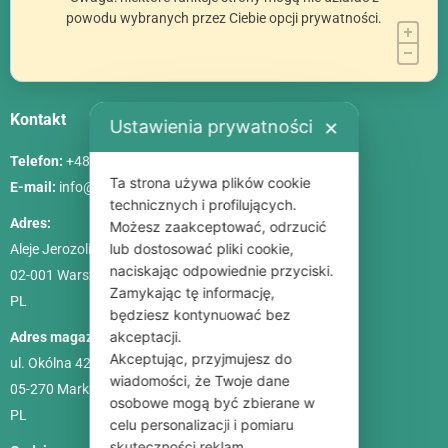
powodu wybranych przez Ciebie opcji prywatności.
Kontakt
Ustawienia prywatności
✕
Telefon:
+48 786 84 83 84
Ta strona używa plików cookie
E-mail:
info@poliszklarnia.pl
technicznych i profilujących.
Adres:
Możesz zaakceptować, odrzucić
lub dostosować pliki cookie,
Aleje Jerozolimskie 85, lok. 21
naciskając odpowiednie przyciski.
02-001
Warszawa
Zamykając tę informację,
PL
będziesz kontynuować bez
akceptacji.
Adres magazynu:
Akceptując, przyjmujesz do
ul. Okólna 42C
wiadomości, że Twoje dane
05-270 Marki
osobowe mogą być zbierane w
PL
celu personalizacji i pomiaru
skuteczności reklam.