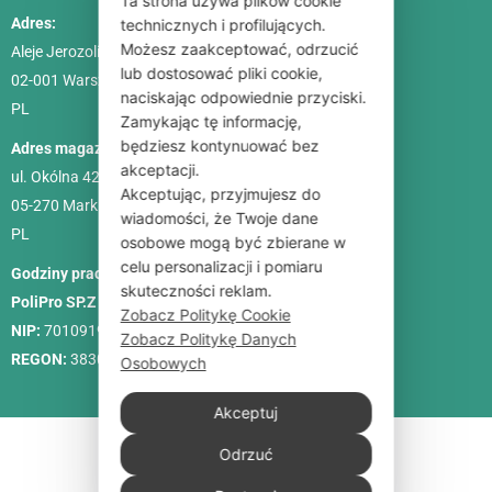
Ta strona używa plików cookie
Adres:
technicznych i profilujących.
Możesz zaakceptować, odrzucić
Aleje Jerozolimskie 85, lok. 21
lub dostosować pliki cookie,
02-001
Warszawa
naciskając odpowiednie przyciski.
PL
Zamykając tę informację,
będziesz kontynuować bez
Adres magazynu:
akceptacji.
ul. Okólna 42C
Akceptując, przyjmujesz do
05-270 Marki
wiadomości, że Twoje dane
PL
osobowe mogą być zbierane w
celu personalizacji i pomiaru
Godziny pracy:
Pon. – Pt.: 9:00-18:00, Sob.: 10:00-15:00
skuteczności reklam.
PoliPro SP.Z O. O.
Zobacz Politykę Cookie
NIP:
7010919458
Zobacz Politykę Danych
REGON:
383088713
Osobowych
Akceptuj
Odrzuć