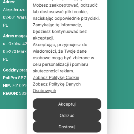
Adres:
Możesz zaakceptować, odrzucić
Aleje Jerozolimskie 85, lok. 21
lub dostosować pliki cookie,
02-001
Warszawa
naciskając odpowiednie przyciski.
Zamykając tę informację,
PL
będziesz kontynuować bez
Adres magazynu:
akceptacji.
ul. Okólna 42C
Akceptując, przyjmujesz do
wiadomości, że Twoje dane
05-270 Marki
osobowe mogą być zbierane w
PL
celu personalizacji i pomiaru
Godziny pracy:
Pon. – Pt.: 9:00-18:00, Sob.: 10:00-15:00
skuteczności reklam.
Zobacz Politykę Cookie
PoliPro SP.Z O. O.
Zobacz Politykę Danych
NIP:
7010919458
Osobowych
REGON:
383088713
Akceptuj
Odrzuć
Dostosuj