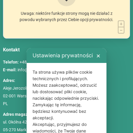
Uwaga: niektóre funkcje strony mogą nie działać z
powodu wybranych przez Ciebie opcji prywatności.
Kontakt
Ustawienia prywatności
✕
Telefon:
+48 786 84 83 84
E-mail:
info@poliszklarnia.pl
Ta strona używa plików cookie
technicznych i profilujących.
Adres:
Możesz zaakceptować, odrzucić
Aleje Jerozolimskie 85, lok. 21
lub dostosować pliki cookie,
02-001
Warszawa
naciskając odpowiednie przyciski.
PL
Zamykając tę informację,
będziesz kontynuować bez
Adres magazynu:
akceptacji.
ul. Okólna 42C
Akceptując, przyjmujesz do
05-270 Marki
wiadomości, że Twoje dane