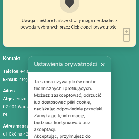
Uwaga: niektóre funkcje strony mogą nie działać z
powodu wybranych przez Ciebie opcji prywatności.
Kontakt
Ustawienia prywatności
✕
Telefon:
+48 786 84 83 84
E-mail:
info@poliszklarnia.pl
Ta strona używa plików cookie
technicznych i profilujących.
Adres:
Możesz zaakceptować, odrzucić
Aleje Jerozolimskie 85, lok. 21
lub dostosować pliki cookie,
02-001
Warszawa
naciskając odpowiednie przyciski.
PL
Zamykając tę informację,
będziesz kontynuować bez
Adres magazynu:
akceptacji.
ul. Okólna 42C
Akceptując, przyjmujesz do