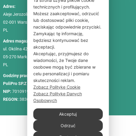
Ta strona używa plików cookie
Adres:
technicznych i profilujących.
Możesz zaakceptować, odrzucić
Aleje Jerozolimskie 85, lok. 21
lub dostosować pliki cookie,
02-001
Warszawa
naciskając odpowiednie przyciski.
PL
Zamykając tę informację,
będziesz kontynuować bez
Adres magazynu:
akceptacji.
ul. Okólna 42C
Akceptując, przyjmujesz do
05-270 Marki
wiadomości, że Twoje dane
PL
osobowe mogą być zbierane w
celu personalizacji i pomiaru
Godziny pracy:
Pon. – Pt.: 9:00-18:00, Sob.: 10:00-15:00
skuteczności reklam.
PoliPro SP.Z O. O.
Zobacz Politykę Cookie
NIP:
7010919458
Zobacz Politykę Danych
REGON:
383088713
Osobowych
Akceptuj
Odrzuć