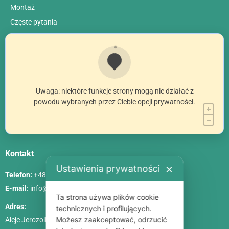
Montaż
Сzęste pytania
Uwaga: niektóre funkcje strony mogą nie działać z
powodu wybranych przez Ciebie opcji prywatności.
Kontakt
Ustawienia prywatności
✕
Telefon:
+48 786 84 83 84
E-mail:
info@poliszklarnia.pl
Ta strona używa plików cookie
Adres:
technicznych i profilujących.
Możesz zaakceptować, odrzucić
Aleje Jerozolimskie 85, lok. 21