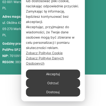
lub dostosować pliki cookie,
02-001
Warszawa
naciskając odpowiednie przyciski.
PL
Zamykając tę informację,
będziesz kontynuować bez
Adres magazynu:
akceptacji.
ul. Okólna 42C
Akceptując, przyjmujesz do
05-270 Marki
wiadomości, że Twoje dane
PL
osobowe mogą być zbierane w
celu personalizacji i pomiaru
Godziny pracy:
Pon. – Pt.: 9:00-18:00, Sob.: 10:00-15:00
skuteczności reklam.
PoliPro SP.Z O. O.
Zobacz Politykę Cookie
NIP:
7010919458
Zobacz Politykę Danych
REGON:
383088713
Osobowych
Akceptuj
Odrzuć
Dostosuj