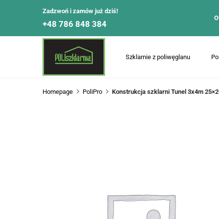
Zadzwoń i zamów już dziś!
O
+48 786 848 384
Szklarnie z poliwęglanu
Po
Homepage
PoliPro
Konstrukcja szklarni Tunel 3x4m 25×2