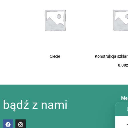
Ciecie
Konstrukcja szkla
0.00
z
Me
bądź z nami
Dos