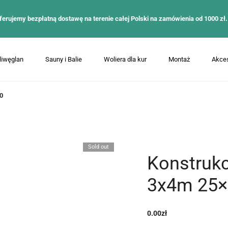
ferujemy bezpłatną dostawę na terenie całej Polski na zamówienia od 1000 zł.
liwęglan
Sauny i Balie
Woliera dla kur
Montaż
Akces
0
Sold out
Konstrukc
3x4m 25×
0.00
zł