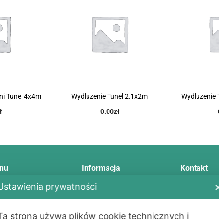
rni Tunel 4x4m
Wydluzenie Tunel 2.1x2m
Wydluzenie 
ł
0.00
zł
nu
Informacja
Kontakt
Ustawienia prywatności
Telefon:
+48
E-mail:
info
tawa
Regulamin
Ta strona używa plików cookie technicznych i
Adres: