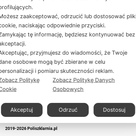
ody płatności
Zwrot i reklamacja
profilujących.
Aleje Jerozol
ualności
Polityka prywatności
02-001
War
Możesz zaakceptować, odrzucić lub dostosować plik
takt
Montaż
PL
cookie, naciskając odpowiednie przyciski.
as
Сzęste pytania
Zamykając tę informację, będziesz kontynuować bez
Adres maga
ul. Okólna 4
akceptacji.
05-270 Mark
Akceptując, przyjmujesz do wiadomości, że Twoje
PL
dane osobowe mogą być zbierane w celu
Godziny pra
personalizacji i pomiaru skuteczności reklam.
Uwaga: niektóre funkcje strony mogą nie działać
PoliPro SP.Z
z powodu wybranych przez Ciebie opcji
Zobacz Politykę
Zobacz Politykę Danych
prywatności.
NIP:
701091
Cookie
Osobowych
REGON:
383
Akceptuj
Odrzuć
Dostosuj
2019-2026 Poliszklarnia.pl