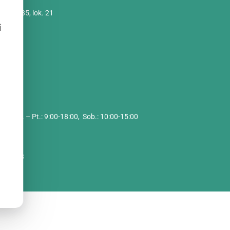
imskie 85, lok. 21
szawa
i
zynu:
2C
i
cy:
Pon. – Pt.: 9:00-18:00, Sob.: 10:00-15:00
 O. O.
9458
088713