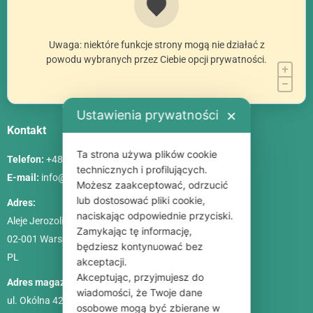
Uwaga: niektóre funkcje strony mogą nie działać z
powodu wybranych przez Ciebie opcji prywatności.
Ustawienia prywatności
✕
Kontakt
Ta strona używa plików cookie
Telefon:
+48 786 84 83 84
technicznych i profilujących.
E-mail:
info@poliszklarnia.pl
Możesz zaakceptować, odrzucić
lub dostosować pliki cookie,
Adres:
naciskając odpowiednie przyciski.
Aleje Jerozolimskie 85, lok. 21
Zamykając tę informację,
02-001
Warszawa
będziesz kontynuować bez
PL
akceptacji.
Akceptując, przyjmujesz do
Adres magazynu:
wiadomości, że Twoje dane
ul. Okólna 42C
osobowe mogą być zbierane w