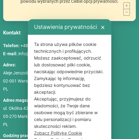
powodu wybranych przez Ciebie opcji prywatności.
Ustawienia prywatności
✕
Kontakt
Ta strona używa plików cookie
Telefon:
+48 786 84 83 84
technicznych i profilujących.
E-mail:
info@poliszklarnia.pl
Możesz zaakceptować, odrzucić
lub dostosować pliki cookie,
Adres:
naciskając odpowiednie przyciski.
Aleje Jerozolimskie 85, lok. 21
Zamykając tę informację,
02-001
Warszawa
będziesz kontynuować bez
PL
akceptacji.
Akceptując, przyjmujesz do
Adres magazynu:
wiadomości, że Twoje dane
ul. Okólna 42C
osobowe mogą być zbierane w
05-270 Marki
celu personalizacji i pomiaru
PL
skuteczności reklam.
Zobacz Politykę Cookie
Godziny pracy:
Pon. – Pt.: 9:00-18:00, Sob.: 10:00-15:00