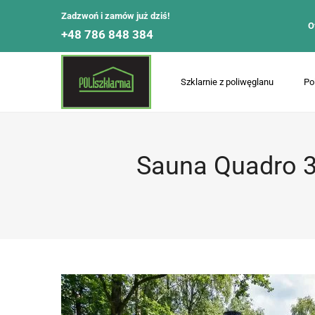
Zadzwoń i zamów już dziś!
O
+48 786 848 384
Szklarnie z poliwęglanu
Po
Sauna Quadro 3m