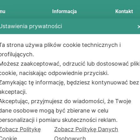
nu
Informacja
Kontakt
Telefon:
+48
Ustawienia prywatności
E-mail:
info
tawa
Regulamin
Adres:
Ta strona używa plików cookie technicznych i
ody płatności
Zwrot i reklamacja
Aleje Jerozol
profilujących.
ualności
Polityka prywatności
02-001
War
Możesz zaakceptować, odrzucić lub dostosować plik
takt
Montaż
PL
cookie, naciskając odpowiednie przyciski.
as
Сzęste pytania
Adres maga
Zamykając tę informację, będziesz kontynuować bez
ul. Okólna 4
akceptacji.
05-270 Mark
Akceptując, przyjmujesz do wiadomości, że Twoje
PL
dane osobowe mogą być zbierane w celu
Godziny pra
Uwaga: niektóre funkcje strony mogą nie działać
personalizacji i pomiaru skuteczności reklam.
PoliPro SP.Z
z powodu wybranych przez Ciebie opcji
Zobacz Politykę
Zobacz Politykę Danych
prywatności.
NIP:
701091
Cookie
Osobowych
REGON:
383