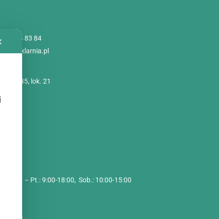
 786 84 83 84
✕
@poliszklarnia.pl
imskie 85, lok. 21
szawa
i
zynu:
2C
i
cy:
Pon. – Pt.: 9:00-18:00, Sob.: 10:00-15:00
 O. O.
9458
088713