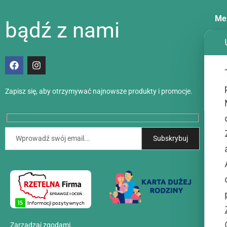
Me
bądź z nami
Dos
Met
Zapisz się, aby otrzymywać najnowsze produkty i promocje.
Akt
Kon
O n
Zarządzaj zgodami