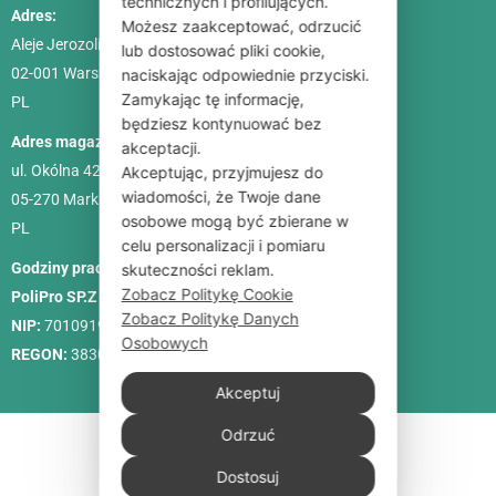
technicznych i profilujących.
Adres:
Możesz zaakceptować, odrzucić
Aleje Jerozolimskie 85, lok. 21
lub dostosować pliki cookie,
02-001
Warszawa
naciskając odpowiednie przyciski.
Zamykając tę informację,
PL
będziesz kontynuować bez
Adres magazynu:
akceptacji.
ul. Okólna 42C
Akceptując, przyjmujesz do
wiadomości, że Twoje dane
05-270 Marki
osobowe mogą być zbierane w
PL
celu personalizacji i pomiaru
Godziny pracy:
Pon. – Pt.: 9:00-18:00, Sob.: 10:00-15:00
skuteczności reklam.
Zobacz Politykę Cookie
PoliPro SP.Z O. O.
Zobacz Politykę Danych
NIP:
7010919458
Osobowych
REGON:
383088713
Akceptuj
Odrzuć
Dostosuj