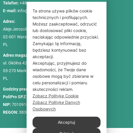
Telefon:
+48 786 84 83 84
Ta strona używa plików cookie
E-mail:
info@poliszklarnia.pl
technicznych i profilujących.
Adres:
Możesz zaakceptować, odrzucić
Aleje Jerozolimskie 85, lok. 21
lub dostosować pliki cookie,
naciskając odpowiednie przyciski.
02-001
Warszawa
Zamykając tę informację,
PL
będziesz kontynuować bez
Adres magazynu:
akceptacji.
Akceptując, przyjmujesz do
ul. Okólna 42C
wiadomości, że Twoje dane
05-270 Marki
osobowe mogą być zbierane w
PL
celu personalizacji i pomiaru
skuteczności reklam.
Godziny pracy:
Pon. – Pt.: 9:00-18:00, Sob.: 10:00-15:00
Zobacz Politykę Cookie
PoliPro SP.Z O. O.
Zobacz Politykę Danych
NIP:
7010919458
Osobowych
REGON:
383088713
Akceptuj