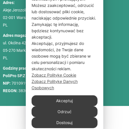
Adres:
Możesz zaakceptować, odrzucić
Aleje Jerozolimskie 85, lok. 21
lub dostosować pliki cookie,
02-001
Warszawa
naciskając odpowiednie przyciski.
Zamykając tę informację,
PL
będziesz kontynuować bez
Adres magazynu:
akceptacji.
ul. Okólna 42C
Akceptując, przyjmujesz do
wiadomości, że Twoje dane
05-270 Marki
osobowe mogą być zbierane w
PL
celu personalizacji i pomiaru
Godziny pracy:
Pon. – Pt.: 9:00-18:00, Sob.: 10:00-15:00
skuteczności reklam.
Zobacz Politykę Cookie
PoliPro SP.Z O. O.
Zobacz Politykę Danych
NIP:
7010919458
Osobowych
REGON:
383088713
Akceptuj
Odrzuć
Dostosuj