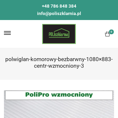
+48 786 848 384
info@poliszklarnia.pl
0
polwiglan-komorowy-bezbarwny-1080×883-
centr-wzmocniony-3