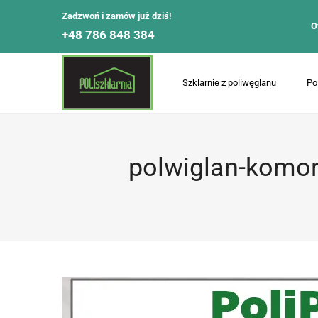
Zadzwoń i zamów już dziś!
O
+48 786 848 384
Szklarnie z poliwęglanu
Po
polwiglan-komo