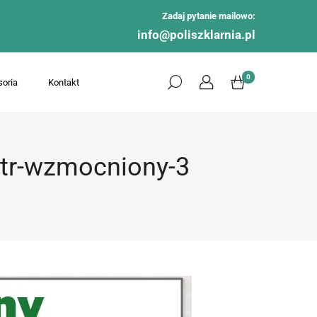
Zadaj pytanie mailowo:
info@poliszklarnia.pl
0
oria
Kontakt
tr-wzmocniony-3