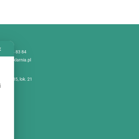
✕
 786 84 83 84
@poliszklarnia.pl
imskie 85, lok. 21
i
szawa
zynu:
2C
i