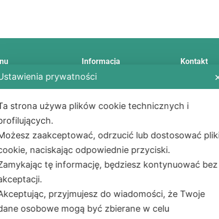
nu
Informacja
Kontakt
Ustawienia prywatności
Telefon:
+48
E-mail:
info
Ta strona używa plików cookie technicznych i
tawa
Regulamin
Adres:
profilujących.
ody płatności
Zwrot i reklamacja
Aleje Jerozol
ualności
Polityka prywatności
Możesz zaakceptować, odrzucić lub dostosować plik
02-001
War
takt
Montaż
cookie, naciskając odpowiednie przyciski.
PL
as
Сzęste pytania
Zamykając tę informację, będziesz kontynuować bez
Adres maga
akceptacji.
ul. Okólna 4
Akceptując, przyjmujesz do wiadomości, że Twoje
05-270 Mark
PL
dane osobowe mogą być zbierane w celu