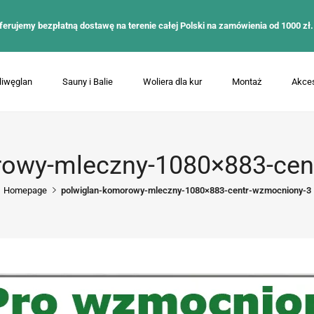
ferujemy bezpłatną dostawę na terenie całej Polski na zamówienia od 1000 zł.
liwęglan
Sauny i Balie
Woliera dla kur
Montaż
Akces
rowy-mleczny-1080×883-cen
Homepage
polwiglan-komorowy-mleczny-1080×883-centr-wzmocniony-3