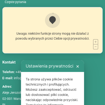
Сzęste pytania
Uwaga: niektóre funkcje strony mogą nie działać z
powodu wybranych przez Ciebie opcji prywatności.
Kontakt
Ustawienia prywatności
✕
Telefon:
+48 786 84 83 84
E-mail:
info@poliszklarnia.pl
Ta strona używa plików cookie
technicznych i profilujących.
Adres:
Możesz zaakceptować, odrzucić
Aleje Jerozolimskie 85, lok. 21
lub dostosować pliki cookie,
02-001
Warszawa
naciskając odpowiednie przyciski.
PL
Zamykając tę informację,