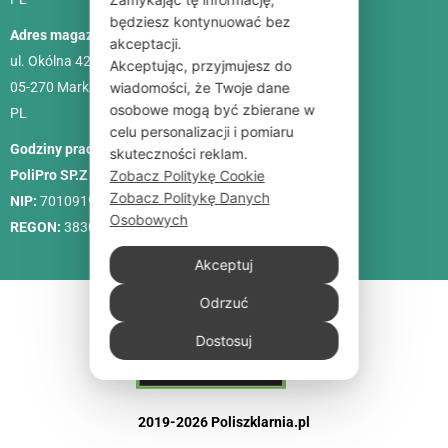
będziesz kontynuować bez
Adres magazynu:
akceptacji.
ul. Okólna 42C
Akceptując, przyjmujesz do
05-270 Marki
wiadomości, że Twoje dane
osobowe mogą być zbierane w
PL
celu personalizacji i pomiaru
Godziny pracy:
Pon. – Pt.: 9:00-18:00, Sob.: 10:00-15:00
skuteczności reklam.
PoliPro SP.Z O. O.
Zobacz Politykę Cookie
Zobacz Politykę Danych
NIP:
7010919458
Osobowych
REGON:
383088713
Akceptuj
Odrzuć
Dostosuj
2019-2026 Poliszklarnia.pl