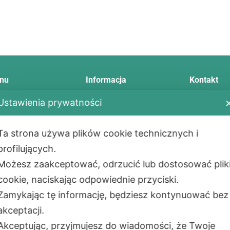
nu
Informacja
Kontakt
Ustawienia prywatności
Telefon:
+48
E-mail:
info
tawa
Regulamin
Ta strona używa plików cookie technicznych i
Adres:
ody płatności
Zwrot i reklamacja
Aleje Jerozol
profilujących.
ualności
Polityka prywatności
02-001
War
Możesz zaakceptować, odrzucić lub dostosować plik
takt
Montaż
PL
cookie, naciskając odpowiednie przyciski.
as
Сzęste pytania
Adres maga
Zamykając tę informację, będziesz kontynuować bez
ul. Okólna 4
akceptacji.
05-270 Mark
Akceptując, przyjmujesz do wiadomości, że Twoje