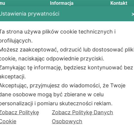
nu
Informacja
Kontakt
Ustawienia prywatności
Telefon:
+48
E-mail:
info
tawa
Regulamin
Ta strona używa plików cookie technicznych i
Adres:
ody płatności
Zwrot i reklamacja
profilujących.
Aleje Jerozol
ualności
Polityka prywatności
Możesz zaakceptować, odrzucić lub dostosować plik
02-001
War
takt
Montaż
PL
cookie, naciskając odpowiednie przyciski.
as
Сzęste pytania
Zamykając tę informację, będziesz kontynuować bez
Adres maga
akceptacji.
ul. Okólna 4
05-270 Mark
Akceptując, przyjmujesz do wiadomości, że Twoje
PL
dane osobowe mogą być zbierane w celu
Godziny pra
personalizacji i pomiaru skuteczności reklam.
Uwaga: niektóre funkcje strony mogą nie działać
PoliPro SP.Z
Zobacz Politykę
Zobacz Politykę Danych
z powodu wybranych przez Ciebie opcji
prywatności.
NIP:
701091
Cookie
Osobowych
REGON:
383