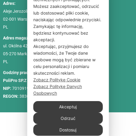
Adres:
Możesz zaakceptować, odrzucić
Aleje Jerozolimskie 85, lok. 21
lub dostosować pliki cookie,
02-001
Warszawa
naciskając odpowiednie przyciski.
Zamykając tę informację,
PL
będziesz kontynuować bez
Adres magazynu:
akceptacji.
ul. Okólna 42C
Akceptując, przyjmujesz do
wiadomości, że Twoje dane
05-270 Marki
osobowe mogą być zbierane w
PL
celu personalizacji i pomiaru
Godziny pracy:
Pon. – Pt.: 9:00-18:00, Sob.: 10:00-15:00
skuteczności reklam.
Zobacz Politykę Cookie
PoliPro SP.Z O. O.
Zobacz Politykę Danych
NIP:
7010919458
Osobowych
REGON:
383088713
Akceptuj
Odrzuć
Dostosuj