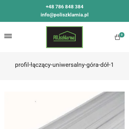
+48 786 848 384
info@poliszklarnia.pl
0
profil-łączący-uniwersalny-góra-dół-1