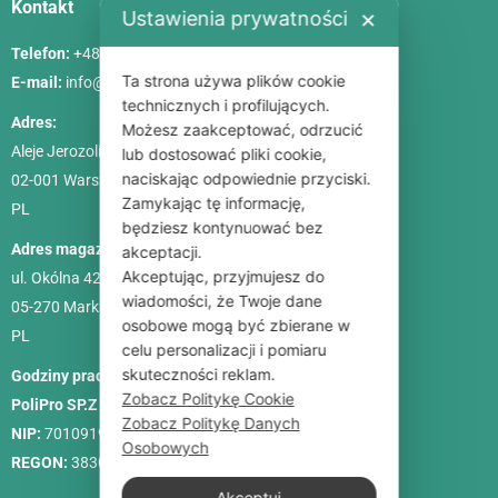
Kontakt
Ustawienia prywatności
✕
Telefon:
+48 786 84 83 84
Ta strona używa plików cookie
E-mail:
info@poliszklarnia.pl
technicznych i profilujących.
Adres:
Możesz zaakceptować, odrzucić
Aleje Jerozolimskie 85, lok. 21
lub dostosować pliki cookie,
naciskając odpowiednie przyciski.
02-001
Warszawa
Zamykając tę informację,
PL
będziesz kontynuować bez
Adres magazynu:
akceptacji.
Akceptując, przyjmujesz do
ul. Okólna 42C
wiadomości, że Twoje dane
05-270 Marki
osobowe mogą być zbierane w
PL
celu personalizacji i pomiaru
skuteczności reklam.
Godziny pracy:
Pon. – Pt.: 9:00-18:00, Sob.: 10:00-15:00
Zobacz Politykę Cookie
PoliPro SP.Z O. O.
Zobacz Politykę Danych
NIP:
7010919458
Osobowych
REGON:
383088713
Akceptuj