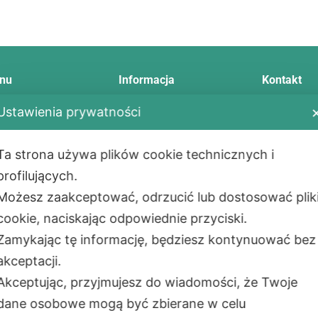
nu
Informacja
Kontakt
Telefon:
+48
Ustawienia prywatności
E-mail:
info
tawa
Regulamin
Ta strona używa plików cookie technicznych i
Adres:
ody płatności
Zwrot i reklamacja
Aleje Jerozol
profilujących.
ualności
Polityka prywatności
02-001
War
Możesz zaakceptować, odrzucić lub dostosować plik
takt
Montaż
PL
cookie, naciskając odpowiednie przyciski.
as
Сzęste pytania
Adres maga
Zamykając tę informację, będziesz kontynuować bez
ul. Okólna 4
akceptacji.
05-270 Mark
Akceptując, przyjmujesz do wiadomości, że Twoje
PL
dane osobowe mogą być zbierane w celu
Godziny pra