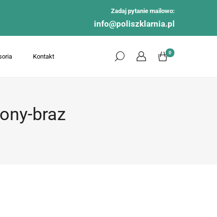
Zadaj pytanie mailowo:
info@poliszklarnia.pl
0
oria
Kontakt
iony-braz