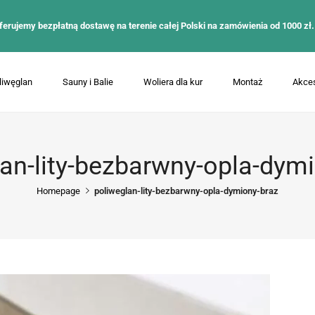
ferujemy bezpłatną dostawę na terenie całej Polski na zamówienia od 1000 zł.
liwęglan
Sauny i Balie
Woliera dla kur
Montaż
Akces
an-lity-bezbarwny-opla-dym
Homepage
poliweglan-lity-bezbarwny-opla-dymiony-braz