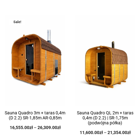
Sale!
Sauna Quadro 3m + taras 0,4m
Sauna Quadro QL 2m + taras
(D 2.2) SR-1,85m AR-0,85m
0,4m (D 2.2) | SR-1,75m
(podwójna półka)
16,555.00
zł
–
26,309.00
zł
11,600.00
zł
–
21,354.00
zł