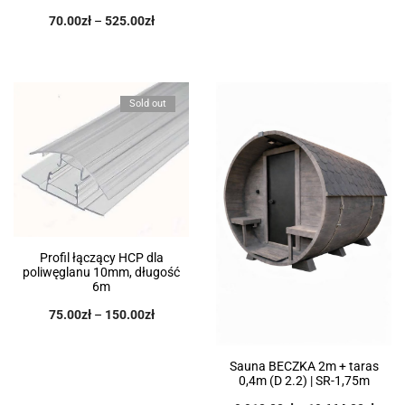
70.00
zł
–
525.00
zł
Sold out
Profil łączący HCP dla
poliwęglanu 10mm, długość
6m
75.00
zł
–
150.00
zł
Sauna BECZKA 2m + taras
0,4m (D 2.2) | SR-1,75m