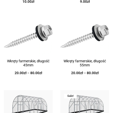
10.00
zł
9.00
zł
Wkręty farmerskie, długość
Wkręty farmerskie, długość
45mm
55mm
20.00
zł
–
80.00
zł
20.00
zł
–
80.00
zł
Sale!