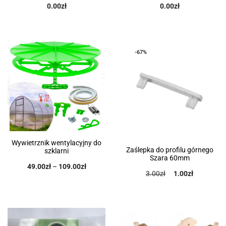
0.00
zł
0.00
zł
-67%
Wywietrznik wentylacyjny do
Zaślepka do profilu górnego
szklarni
Szara 60mm
49.00
zł
–
109.00
zł
3.00
zł
1.00
zł