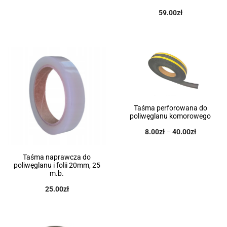
59.00
zł
Taśma perforowana do
poliwęglanu komorowego
8.00
zł
–
40.00
zł
Taśma naprawcza do
poliwęglanu i folii 20mm, 25
m.b.
25.00
zł