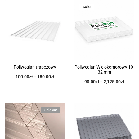
Sale!
Poliwęglan trapezowy
Poliwęglan Wielokomorowy 10-
32 mm
100.00
zł
–
180.00
zł
90.00
zł
–
2,125.00
zł
Sold out