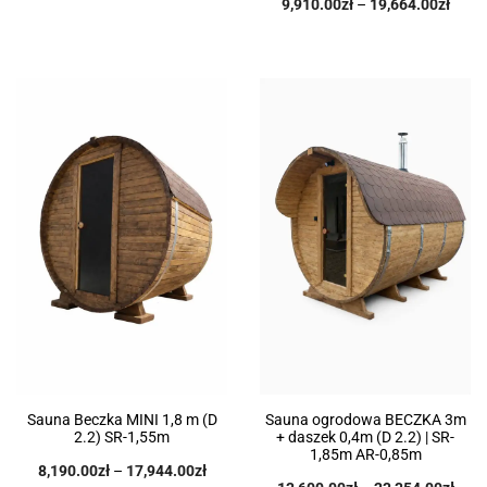
9,910.00
zł
–
19,664.00
zł
Sauna Beczka MINI 1,8 m (D
Sauna ogrodowa BECZKA 3m
2.2) SR-1,55m
+ daszek 0,4m (D 2.2) | SR-
1,85m AR-0,85m
8,190.00
zł
–
17,944.00
zł