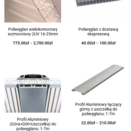
Poliwęglan wielokomorowy
Poliwęglan z dostawą
wzmocniony 2UV 16-25mm
ekspresową
775.00
zł
–
2,700.00
zł
40.00
zł
–
100.00
zł
Profil Aluminiowy łączący
górny z uszczelką do
poliwęglanu: 1-7m
Profil Aluminiowy
22.00
zł
–
210.00
zł
(Góra+Dół+Uszczelka) do
poliwęglanu: 1-7m