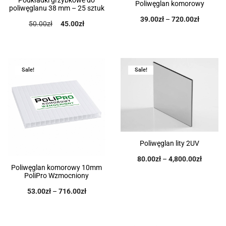
Poliwęglan komorowy
poliwęglanu 38 mm – 25 sztuk
39.00
zł
–
720.00
zł
50.00
zł
45.00
zł
Sale!
Sale!
Poliwęglan lity 2UV
80.00
zł
–
4,800.00
zł
Poliwęglan komorowy 10mm
PoliPro Wzmocniony
53.00
zł
–
716.00
zł