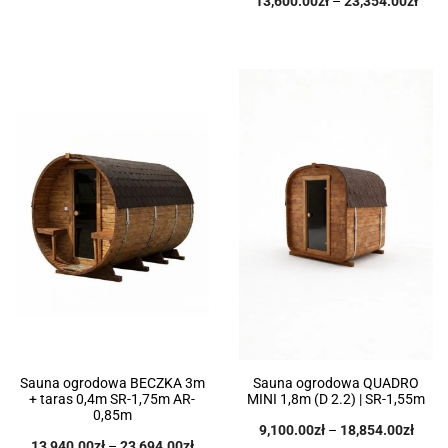
13,600.00
zł
–
23,354.00
zł
Sauna ogrodowa BECZKA 3m
Sauna ogrodowa QUADRO
+ taras 0,4m SR-1,75m AR-
MINI 1,8m (D 2.2) | SR-1,55m
0,85m
9,100.00
zł
–
18,854.00
zł
13,940.00
zł
–
23,694.00
zł