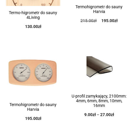
Termohigrometr do sauny
Harvia
Termo-higrometr do sauny
4Living
215.00
zł
195.00
zł
130.00
zł
U-profil zamykający, 2100mm:
4mm, 6mm, 8mm, 10mm,
Termohigrometr do sauny
16mm
Harvia
9.00
zł
–
27.00
zł
195.00
zł