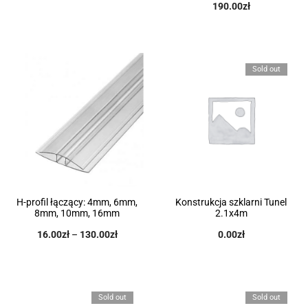
190.00
zł
Sold out
H-profil łączący: 4mm, 6mm,
Konstrukcja szklarni Tunel
8mm, 10mm, 16mm
2.1x4m
16.00
zł
–
130.00
zł
0.00
zł
Sold out
Sold out