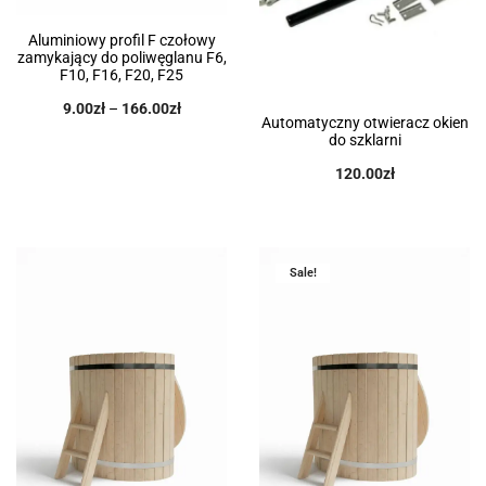
Aluminiowy profil F czołowy
zamykający do poliwęglanu F6,
F10, F16, F20, F25
9.00
zł
–
166.00
zł
Automatyczny otwieracz okien
do szklarni
120.00
zł
Sale!