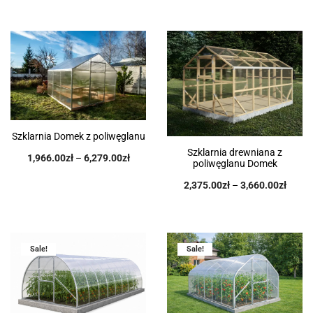
Szklarnia Domek z poliwęglanu
Szklarnia drewniana z
1,966.00
zł
–
6,279.00
zł
poliwęglanu Domek
2,375.00
zł
–
3,660.00
zł
Sale!
Sale!