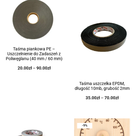
Taśma piankowa PE –
Uszczelnienie do Zadaszeń z
Poliwęglanu (40 mm / 60 mm)
20.00
zł
–
90.00
zł
Taśma uszczelka EPDM,
długość 10mb, grubość 2mm
35.00
zł
–
70.00
zł
-9%