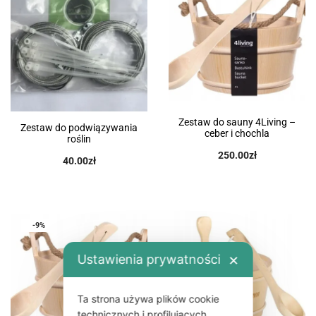
Zestaw do sauny 4Living –
Zestaw do podwiązywania
ceber i chochla
roślin
250.00
zł
40.00
zł
-9%
Ustawienia prywatności
✕
Ta strona używa plików cookie
technicznych i profilujących.