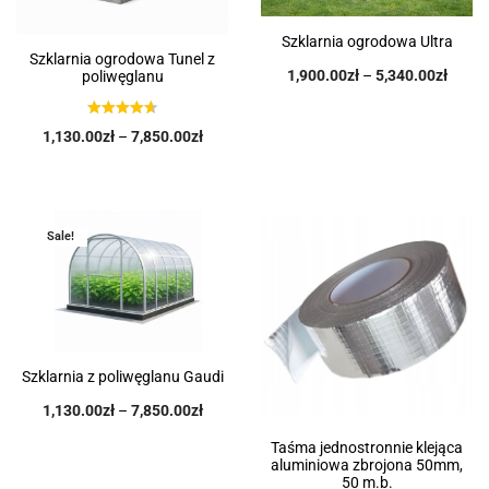
Szklarnia ogrodowa Ultra
Szklarnia ogrodowa Tunel z
1,900.00
zł
–
5,340.00
zł
poliwęglanu
1,130.00
zł
–
7,850.00
zł
Sale!
Szklarnia z poliwęglanu Gaudi
1,130.00
zł
–
7,850.00
zł
Taśma jednostronnie klejąca
aluminiowa zbrojona 50mm,
50 m.b.