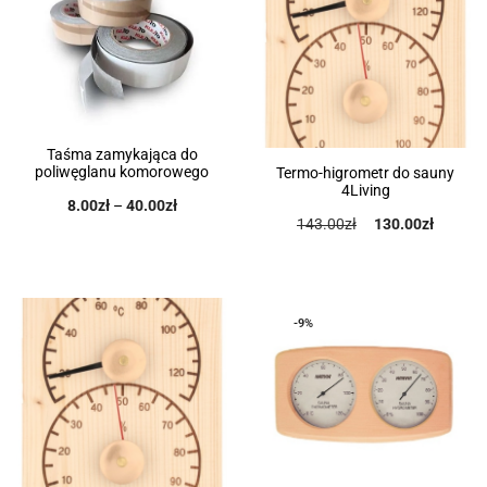
Taśma zamykająca do
poliwęglanu komorowego
Termo-higrometr do sauny
4Living
8.00
zł
–
40.00
zł
143.00
zł
130.00
zł
-9%