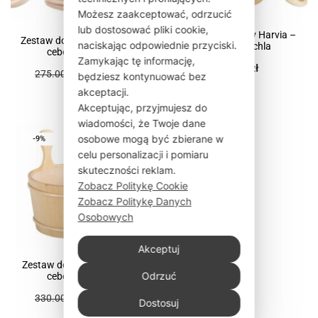
Możesz zaakceptować, odrzucić
lub dostosować pliki cookie,
Zestaw do sauny Harvia –
Zestaw do sauny 4Living –
naciskając odpowiednie przyciski.
ceber i chochla
ceber i chochla
Zamykając tę informację,
300.00
zł
275.00
zł
250.00
zł
będziesz kontynuować bez
akceptacji.
Akceptując, przyjmujesz do
wiadomości, że Twoje dane
osobowe mogą być zbierane w
-9%
celu personalizacji i pomiaru
skuteczności reklam.
Zobacz Politykę Cookie
Zobacz Politykę Danych
Osobowych
Akceptuj
Zestaw do sauny Harvia –
Odrzuć
ceber i chochla
330.00
zł
300.00
zł
Dostosuj