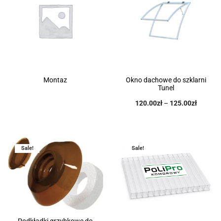
Montaz
Okno dachowe do szklarni
Tunel
120.00
zł
–
125.00
zł
Sale!
Sale!
Podkładki grzybkowe do